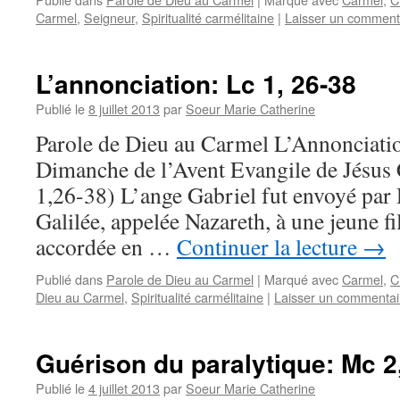
Carmel
,
Seigneur
,
Spiritualité carmélitaine
|
Laisser un comment
L’annonciation: Lc 1, 26-38
Publié le
8 juillet 2013
par
Soeur Marie Catherine
Parole de Dieu au Carmel L’Annonciati
Dimanche de l’Avent Evangile de Jésus 
1,26-38) L’ange Gabriel fut envoyé par 
Galilée, appelée Nazareth, à une jeune fil
accordée en …
Continuer la lecture
→
Publié dans
Parole de Dieu au Carmel
|
Marqué avec
Carmel
,
C
Dieu au Carmel
,
Spiritualité carmélitaine
|
Laisser un commentai
Guérison du paralytique: Mc 2
Publié le
4 juillet 2013
par
Soeur Marie Catherine