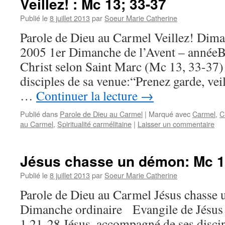
Veillez! : Mc 13; 33-37
Publié le
8 juillet 2013
par
Soeur Marie Catherine
Parole de Dieu au Carmel Veillez! Dim
2005 1er Dimanche de l’Avent – annéeB
Christ selon Saint Marc (Mc 13, 33-37) J
disciples de sa venue:“Prenez garde, vei
…
Continuer la lecture
→
Publié dans
Parole de Dieu au Carmel
|
Marqué avec
Carmel
,
C
au Carmel
,
Spiritualité carmélitaine
|
Laisser un commentaire
Jésus chasse un démon: Mc 1
Publié le
8 juillet 2013
par
Soeur Marie Catherine
Parole de Dieu au Carmel Jésus chasse
Dimanche ordinaire Evangile de Jésus 
1,21-28 Jésus, accompagné de ses discip