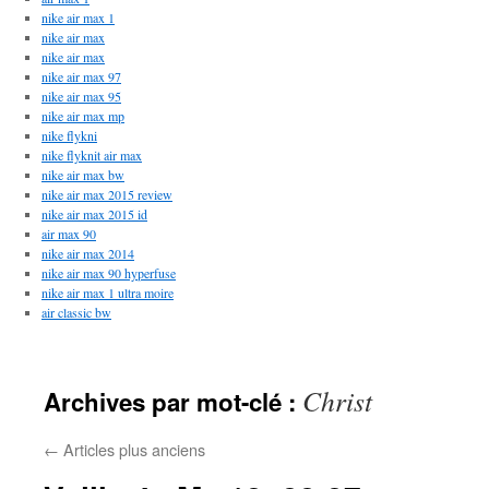
nike air max 1
nike air max
nike air max
nike air max 97
nike air max 95
nike air max mp
nike flykni
nike flyknit air max
nike air max bw
nike air max 2015 review
nike air max 2015 id
air max 90
nike air max 2014
nike air max 90 hyperfuse
nike air max 1 ultra moire
air classic bw
Christ
Archives par mot-clé :
←
Articles plus anciens