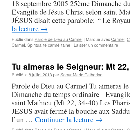
18 septembre 2005 25ème Dimanche du
Evangile de Jésus Christ selon saint Mat
JÉSUS disait cette parabole: “ Le Ro
la lecture
→
Publié dans
Parole de Dieu au Carmel
|
Marqué avec
Carmel
,
C
Carmel
,
Spiritualité carmélitaine
|
Laisser un commentaire
Tu aimeras le Seigneur: Mt 22,
Publié le
8 juillet 2013
par
Soeur Marie Catherine
Parole de Dieu au Carmel Tu aimeras l
Dimanche du temps ordinaire Evangile 
saint Mathieu (Mt 22, 34-40) Les Phari
JESUS avait fermé la bouche aux Sadducé
l’un …
Continuer la lecture
→
Publié dans
Parole de Dieu au Carmel
|
Marqué avec
Carmel
,
C