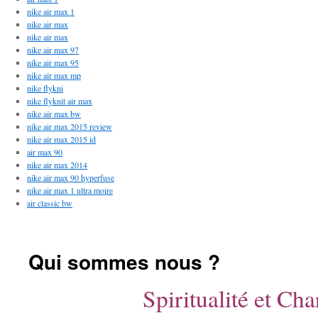
nike air max 1
nike air max
nike air max
nike air max 97
nike air max 95
nike air max mp
nike flykni
nike flyknit air max
nike air max bw
nike air max 2015 review
nike air max 2015 id
air max 90
nike air max 2014
nike air max 90 hyperfuse
nike air max 1 ultra moire
air classic bw
Qui sommes nous ?
Spiritualité et Ch