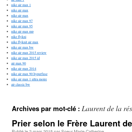
nike air max 1
nike air max
nike air max
nike air max 97
nike air max 95
nike air max mp
nike flykni
nike flyknit air max
nike air max bw
nike air max 2015 review
nike air max 2015 id
air max 90
nike air max 2014
nike air max 90 hyperfuse
nike air max 1 ultra moire
air classic bw
Laurent de la ré
Archives par mot-clé :
Prier selon le Frère Laurent d
Publié le
2 mars 2015
par
Soeur Marie Catherine