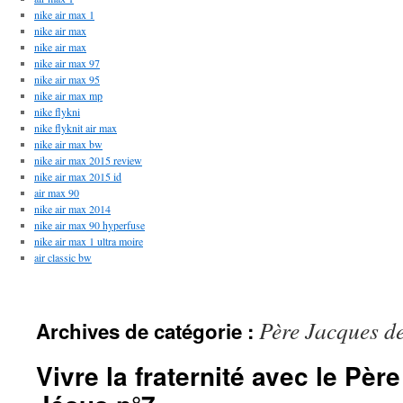
nike air max 1
nike air max
nike air max
nike air max 97
nike air max 95
nike air max mp
nike flykni
nike flyknit air max
nike air max bw
nike air max 2015 review
nike air max 2015 id
air max 90
nike air max 2014
nike air max 90 hyperfuse
nike air max 1 ultra moire
air classic bw
Père Jacques de
Archives de catégorie :
Vivre la fraternité avec le Pè