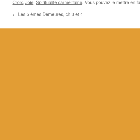
Croix
,
Joie
,
Spiritualité carmélitaine
. Vous pouvez le mettre en f
←
Les 5 èmes Demeures, ch 3 et 4