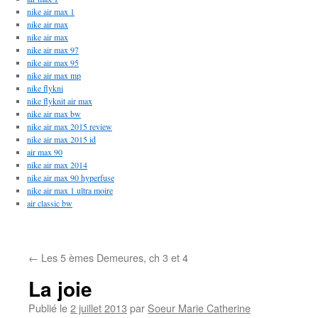
nike air max 1
nike air max
nike air max
nike air max 97
nike air max 95
nike air max mp
nike flykni
nike flyknit air max
nike air max bw
nike air max 2015 review
nike air max 2015 id
air max 90
nike air max 2014
nike air max 90 hyperfuse
nike air max 1 ultra moire
air classic bw
←
Les 5 èmes Demeures, ch 3 et 4
La joie
Publié le
2 juillet 2013
par
Soeur Marie Catherine