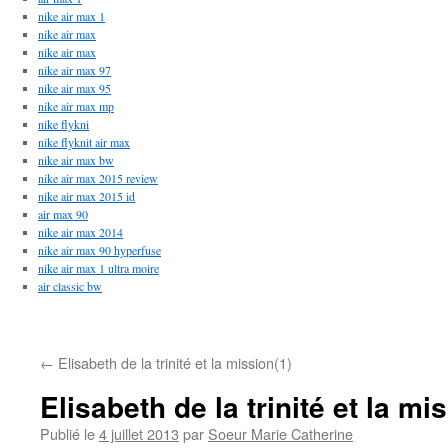
nike air max 1
nike air max
nike air max
nike air max 97
nike air max 95
nike air max mp
nike flykni
nike flyknit air max
nike air max bw
nike air max 2015 review
nike air max 2015 id
air max 90
nike air max 2014
nike air max 90 hyperfuse
nike air max 1 ultra moire
air classic bw
←
Elisabeth de la trinité et la mission(1)
Elisabeth de la trinité et la mi
Publié le
4 juillet 2013
par
Soeur Marie Catherine