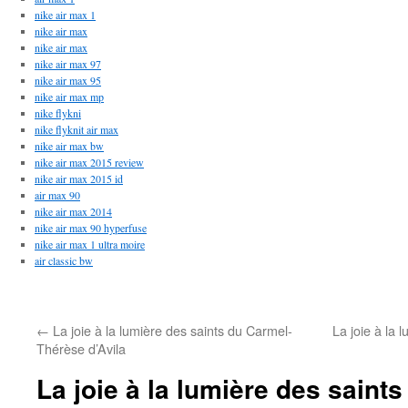
nike air max 1
nike air max
nike air max
nike air max 97
nike air max 95
nike air max mp
nike flykni
nike flyknit air max
nike air max bw
nike air max 2015 review
nike air max 2015 id
air max 90
nike air max 2014
nike air max 90 hyperfuse
nike air max 1 ultra moire
air classic bw
←
La joie à la lumière des saints du Carmel-
La joie à la
Thérèse d’Avila
La joie à la lumière des saint