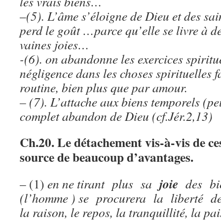
les vrais biens…
–
(5). L’âme s’éloigne de Dieu et des sai
perd le goût …parce qu’elle se livre à de
vaines joies…
-(6). on abandonne les exercices spiritu
négligence dans les choses spirituelles f
routine, bien plus que par amour.
– (7). L’attache aux biens temporels (pe
complet abandon de Dieu (cf.Jér.2,13)
Ch.20. Le détachement vis-à-vis de ce
source de beaucoup d’avantages.
joie
– (1)
en ne tirant plus sa
des bie
(l’homme ) se procurera la liberté de l
la raison, le repos, la tranquillité, la pa