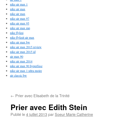
nike air max 1
nike air max
nike air max
nike air max 97
nike air max 95
nike air max mp
nike flykni
nike flyknit air max
nike air max bw
nike air max 2015 review
nike air max 2015 id
air max 90
nike air max 2014
nike air max 90 hyperfuse
nike air max 1 ultra moire
air classic bw
←
Prier avec Elisabeth de la Trinité
Prier avec Edith Stein
Publié le
4 juillet 2013
par
Soeur Marie Catherine