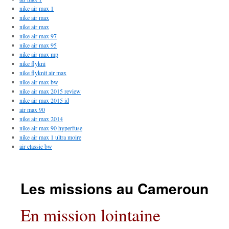
nike air max 1
nike air max
nike air max
nike air max 97
nike air max 95
nike air max mp
nike flykni
nike flyknit air max
nike air max bw
nike air max 2015 review
nike air max 2015 id
air max 90
nike air max 2014
nike air max 90 hyperfuse
nike air max 1 ultra moire
air classic bw
Les missions au Cameroun
En mission lointaine