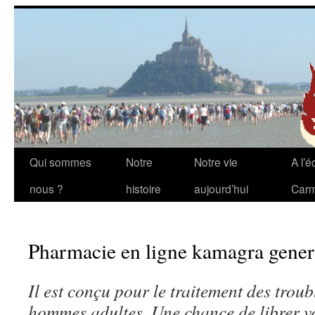
Aller
Qui sommes
Notre
Notre vie
A l’é
au
nous ?
histoire
aujourd’hui
Carm
contenu
Pharmacie en ligne kamagra gener
Il est conçu
pour le traitement
des troub
hommes adultes. Une chance de librer vo