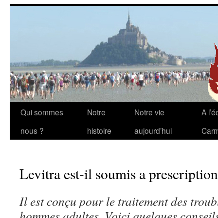
Aller
Qui sommes
Notre
Notre vie
A l’é
au
nous ?
histoire
aujourd’hui
Carm
contenu
Levitra est-il soumis a prescriptio
Il est
conçu pour le
traitement des trou
hommes adultes. Voici quelques conseil